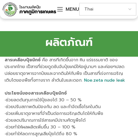
MENU
ผลิตภัณฑ์
สารเคลือบปุ๋ยมิกซ์
คือ สารทีเกิดขึ้นจาก หิน แร่ธรรมชาติ ของ
ประเทศไทย เป็สารที่ช่วยดูดซับจับปุ๋ยเคมีให้อยู่นานๆ และค่อยๆปลด
ปล่อยธาตุอาหารจากป๋ยและจากดินให้กับพืช เป็นสารที่เร่งการเจริญ
เติบโตของพืชทั้งทางราก ลำต้นใบและดอก.
Noe.zeta nude leak
ประโยชน์ของสารเคลือบปุ๋ยมิกซ์
•ช่วยลดต้นทุนการใช้ปุ๋ยลงได้ 30 – 50 %
•ช่วยปรับสภาพดินป้องกัน ลด และกำจัดเชื้อโรคในดิน
•ช่วยเพิ่มธาตุอาหารที่จำเป็นต่อการเจริญเติบโตให้กับพืช
•ช่วยลดปริมาณการใช้สารเคมีปราบศัตรูพืชได้
•ช่วยทำให้ผลผลิตเพิ่มขึ้น 30 – 100 %
•ช่วยทำให้ลดการสูญเสียปุ๋ยได้ถึง 80 %