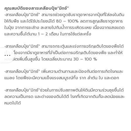
คุณสมบัติของสารเคลือบปุ๋ย”มิกซ์”
•สารเคลือบปุ๋ย”มิกซ์” สามารถช่วยดูดซับธาตุอาหารจากปุ๋ยที่ใส่ลงในดิน
ให้กับพืช และได้ใช้ประโยชน์ได้ 80 – 100% ลดการสูญเสียธาตุอาหาร
ในปุ๋ย จากการชะล้าง ละลายไปกับน้ำการระเหิดระเหย เนื่องจากแสงแดด
และความชื้นได้นาน 1 – 2 เดือน ในการใช้แต่ละครั้ง
•สารเคลือบปุ๋ย”มิกซ์” สามารถกระตุ้นและเร่งการเจริญเติบโตของพืชได้
เร็ว เนื่องจากมีธาตูอาหารที่จำเป็นต่อการเจริญเติบโตของพืช และทำให้
ผลผลิตเพิ่มขึ้นสูงขึ้น โดยเฉลี่ยประมาณ 30 – 100 %
•สารเคลือบปุ๋ย”มิกซ์” เพิ่มความต้านทานและป้องกันต่อการเกิดโรคและ
แมลง โดยพืชจะมีความแข็งแรงสมบูรณ์ทั้ง ราก ลำต้น ใบ และดอก
•สารเคลือบปุ๋ย”มิกซ์”ช่วยในการปรับสภาพดินให้ดินมีความร่วนซุยขึ้นได้
ลดความเป็นกรด และด่างของดินได้ดี โรคที่เกิดจากดินก็จะลดน้อยและ
หมดไปได้