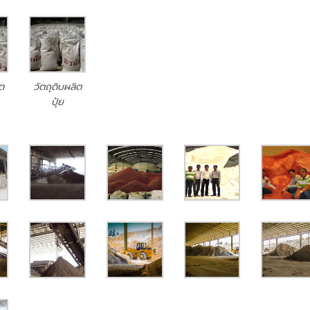
ิต
วัตถุดิบผลิต
ปุ๋ย