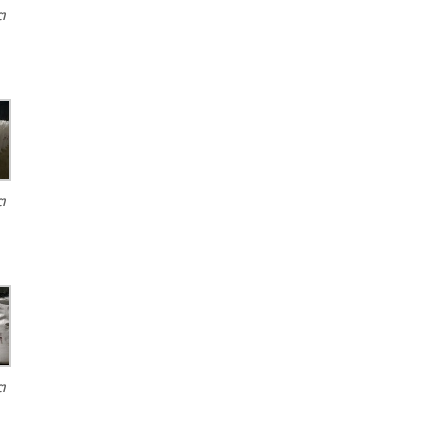
ต
ต
ต