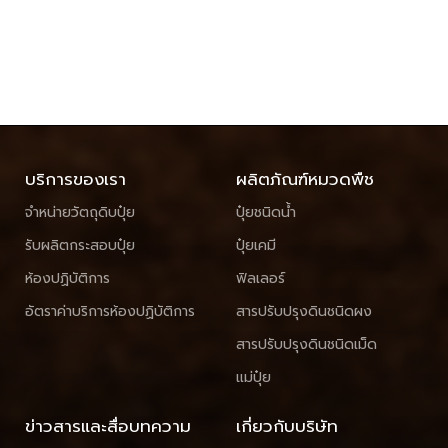
บริการของเรา
ผลิตภัณฑ์หมวดพืช
จำหน่ายวัตถุดิบปุ๋ย
ปุ๋ยชนิดน้ำ
รับผลิตกระสอบปุ๋ย
ปุ๋ยเคมี
ห้องปฏิบัติการ
ฟิลเลอร์
อัตราค่าบริการห้องปฏิบัติการ
สารปรับปรุงดินชนิดผง
สารปรับปรุงดินชนิดเม็ด
แม่ปุ๋ย
ข่าวสารและสื่อบทความ
เกี่ยวกับบริษัท