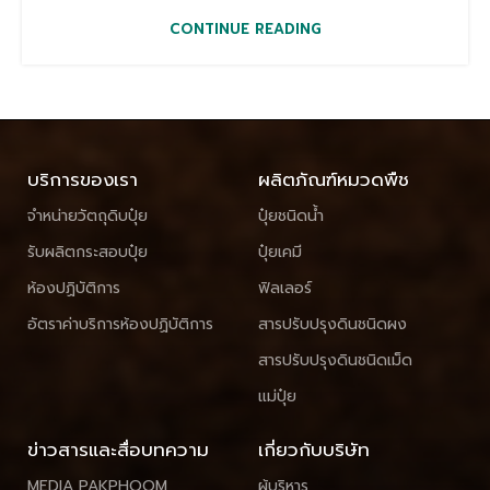
CONTINUE READING
บริการของเรา
ผลิตภัณฑ์หมวดพืช
จำหน่ายวัตถุดิบปุ๋ย
ปุ๋ยชนิดน้ำ
รับผลิตกระสอบปุ๋ย
ปุ๋ยเคมี
ห้องปฏิบัติการ
ฟิลเลอร์
อัตราค่าบริการห้องปฏิบัติการ
สารปรับปรุงดินชนิดผง
สารปรับปรุงดินชนิดเม็ด
แม่ปุ๋ย
ข่าวสารและสื่อบทความ
เกี่ยวกับบริษัท
MEDIA PAKPHOOM
ผู้บริหาร