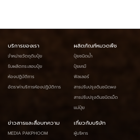
บริการของเรา
ผลิตภัณฑ์หมวดพืช
จำหน่ายวัตถุดิบปุ๋ย
ปุ๋ยชนิดน้ำ
รับผลิตกระสอบปุ๋ย
ปุ๋ยเคมี
ห้องปฏิบัติการ
ฟิลเลอร์
อัตราค่าบริการห้องปฏิบัติการ
สารปรับปรุงดินชนิดผง
สารปรับปรุงดินชนิดเม็ด
แม่ปุ๋ย
ข่าวสารและสื่อบทความ
เกี่ยวกับบริษัท
MEDIA PAKPHOOM
ผู้บริหาร