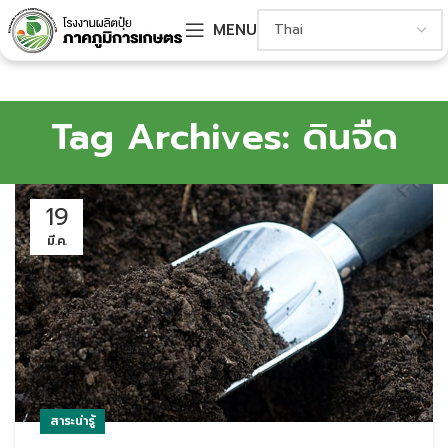
MENU
Tag Archives: ดินจืด
19
มี.ค.
สาระน่ารู้