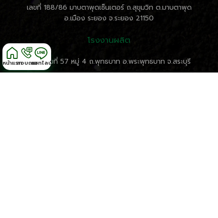
เลขที่ 188/86 มาบตาพุดเซ็นเตอร์ ถ.สุขุมวิท ต.มาบตาพุด
อ.เมือง ระยอง จ.ระยอง 21150
โรงงานผลิต
ที่ตั้ง เลขที่ 57 หมู่ 4 ถ.พุทธบาท อ.พระพุทธบาท จ.สระบุรี
หน้าแรก
สอบถาม
แชทไลน์
ติดต่อสอบถาม
เวลาทำการ: จันทร์-ศุกร์ 8:30-18:00 น.
เบอร์โทรศัพท์ 038 – 682 – 845
เบอร์โทรศัพท์ 085 – 549 – 8556
Fax: 038-682 009
Email: pakphoom003@gmail.com
สงวนลิขสิทธิ์ © 2015 บริษัท ภาคภูมิการเกษตร003 จำกัด