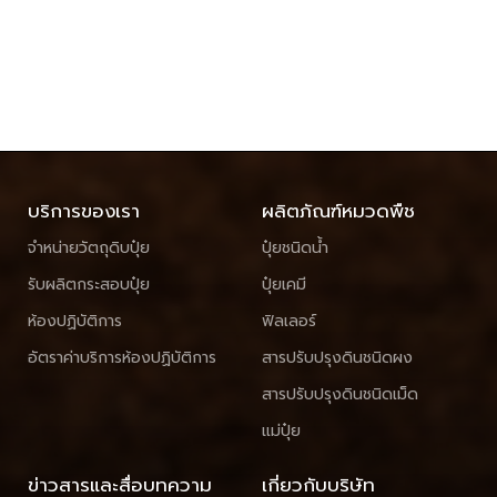
บริการของเรา
ผลิตภัณฑ์หมวดพืช
จำหน่ายวัตถุดิบปุ๋ย
ปุ๋ยชนิดน้ำ
รับผลิตกระสอบปุ๋ย
ปุ๋ยเคมี
ห้องปฏิบัติการ
ฟิลเลอร์
อัตราค่าบริการห้องปฏิบัติการ
สารปรับปรุงดินชนิดผง
สารปรับปรุงดินชนิดเม็ด
แม่ปุ๋ย
ข่าวสารและสื่อบทความ
เกี่ยวกับบริษัท