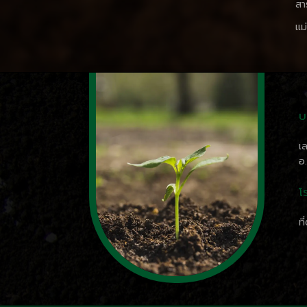
สา
แม่
บ
เ
อ
โ
ที