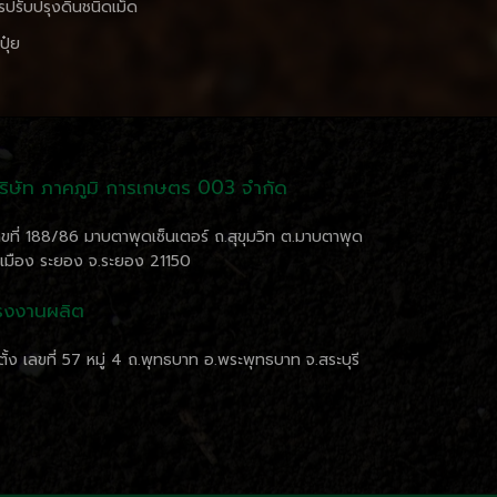
รปรับปรุงดินชนิดเม็ด
ปุ๋ย
ริษัท ภาคภูมิ การเกษตร 003 จำกัด
ลขที่ 188/86 มาบตาพุดเซ็นเตอร์ ถ.สุขุมวิท ต.มาบตาพุด
.เมือง ระยอง จ.ระยอง 21150
รงงานผลิต
่ตั้ง เลขที่ 57 หมู่ 4 ถ.พุทธบาท อ.พระพุทธบาท จ.สระบุรี