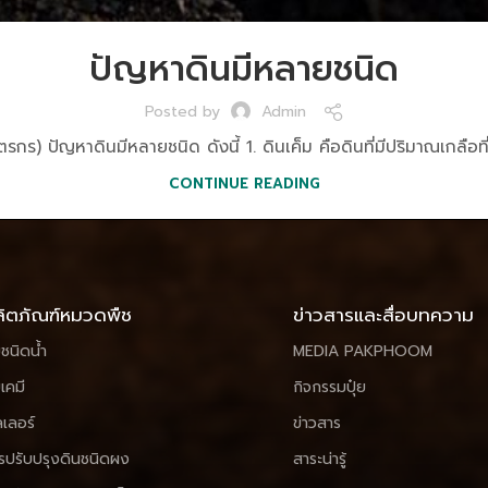
ปัญหาดินมีหลายชนิด
Posted by
Admin
รกร) ปัญหาดินมีหลายชนิด ดังนี้ 1. ดินเค็ม คือดินที่มีปริมาณเกลือท
CONTINUE READING
ิตภัณฑ์หมวดพืช
ข่าวสารและสื่อบทความ
ยชนิดน้ำ
MEDIA PAKPHOOM
ยเคมี
กิจกรรมปุ๋ย
ลเลอร์
ข่าวสาร
รปรับปรุงดินชนิดผง
สาระน่ารู้