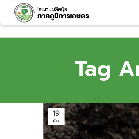
Tag Ar
19
มี.ค.