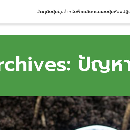
วัตถุดิบปุ๋ย
ปุ๋ยสำหรับพืช
ผลิตกระสอบปุ๋ย
ห้องปฏิ
chives: ปัญหา