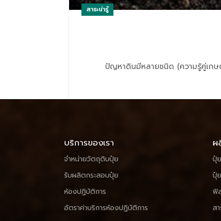
สาระน่ารู้
ปัญหาดินมีหลายชนิด (ความรู้คู่เกษต
บริการของเรา
ผล
จำหน่ายวัตถุดิบปุ๋ย
ปุ๋
รับผลิตกระสอบปุ๋ย
ปุ๋
ห้องปฏิบัติการ
ฟิ
อัตราค่าบริการห้องปฏิบัติการ
สา