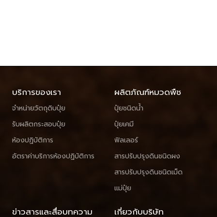
บริการของเรา
ผลิตภัณฑ์หมวดพืช
จำหน่ายวัตถุดิบปุ๋ย
ปุ๋ยชนิดน้ำ
รับผลิตกระสอบปุ๋ย
ปุ๋ยเคมี
ห้องปฏิบัติการ
ฟิลเลอร์
อัตราค่าบริการห้องปฏิบัติการ
สารปรับปรุงดินชนิดผง
สารปรับปรุงดินชนิดเม็ด
แม่ปุ๋ย
ข่าวสารและสื่อบทความ
เกี่ยวกับบริษัท