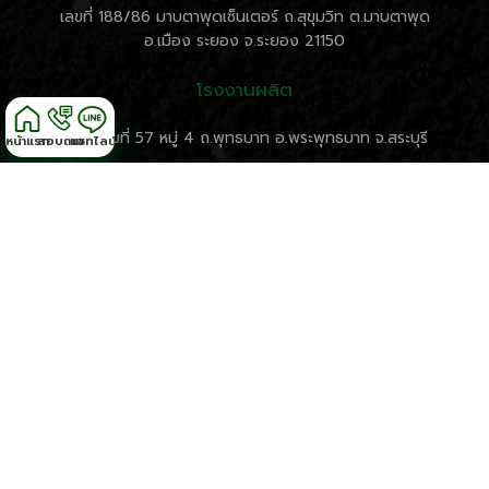
เลขที่ 188/86 มาบตาพุดเซ็นเตอร์ ถ.สุขุมวิท ต.มาบตาพุด
อ.เมือง ระยอง จ.ระยอง 21150
โรงงานผลิต
ที่ตั้ง เลขที่ 57 หมู่ 4 ถ.พุทธบาท อ.พระพุทธบาท จ.สระบุรี
หน้าแรก
สอบถาม
แชทไลน์
ติดต่อสอบถาม
เวลาทำการ: จันทร์-ศุกร์ 8:30-18:00 น.
เบอร์โทรศัพท์ 038 – 682 – 845
เบอร์โทรศัพท์ 085 – 549 – 8556
Fax: 038-682 009
Email: pakphoom003@gmail.com
สงวนลิขสิทธิ์ © 2015 บริษัท ภาคภูมิการเกษตร003 จำกัด